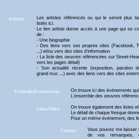
Les artistes référencés ou qui le seront plus ta
Artistes
listés ici.
Le lien artiste donne accès à une page qui se 
de :
- Une biographie
- Des liens vers ses propres sites (Facebook, T
...) et/ou vers des sites d'information
- La liste des oeuvres référencées sur Street-Hear
vers les pages détail)
- Son actualité récente (exposition, parution de
grand mur, ...) avec des liens vers des sites exter
On trouve ici des événements qui
Festivals/Evènements
L'ensemble des oeuvres référen
On trouve également des listes et
Lieux/Villes
Le détail de chaque fresque donne 
Pour un même événement, des lien
Vous pouvez me laisser 
Contact
de vos remarques, 