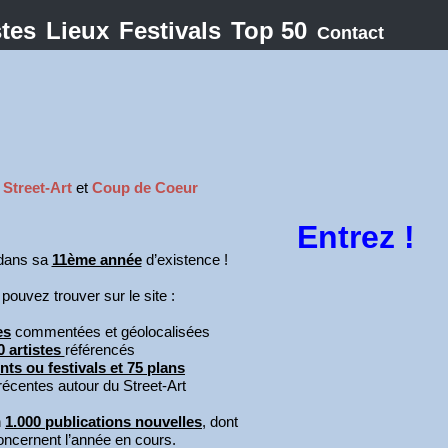
stes
Lieux
Festivals
Top 50
Contact
e
Street-Art
et
Coup de Coeur
Entrez !
 dans sa
11ème année
d’existence !
ouvez trouver sur le site :
es
commentées et géolocalisées
0 artistes
référencés
ts ou festivals et 75 plans
récentes autour du Street-Art
n
1.000 publications nouvelles
, dont
concernent l’année en cours.