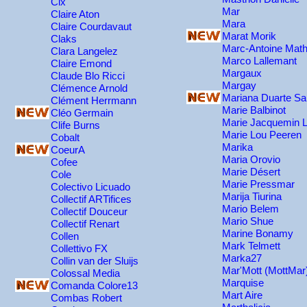
Cix
Mar
Claire Aton
Mara
Claire Courdavaut
Marat Morik
Claks
Marc-Antoine Math
Clara Langelez
Marco Lallemant
Claire Emond
Margaux
Claude Blo Ricci
Margay
Clémence Arnold
Mariana Duarte Sa
Clément Herrmann
Marie Balbinot
Cléo Germain
Marie Jacquemin 
Clife Burns
Marie Lou Peeren
Cobalt
Marika
CoeurA
Maria Orovio
Cofee
Marie Désert
Cole
Marie Pressmar
Colectivo Licuado
Marija Tiurina
Collectif ARTifices
Mario Belem
Collectif Douceur
Mario Shue
Collectif Renart
Marine Bonamy
Collen
Mark Telmett
Collettivo FX
Marka27
Collin van der Sluijs
Mar'Mott (MottMar
Colossal Media
Marquise
Comanda Colore13
Mart Aire
Combas Robert