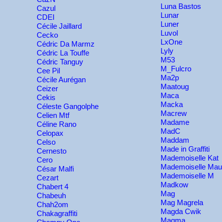
Luna Bastos
Cazul
Lunar
CDEI
Luner
Cécile Jaillard
Luvol
Cecko
LxOne
Cédric Da Marmz
Lyly
Cédric La Touffe
M53
Cédric Tanguy
M_Fulcro
Cee Pil
Ma2p
Cécile Aurégan
Maatoug
Ceizer
Maca
Cekis
Macka
Céleste Gangolphe
Macrew
Celien Mtf
Madame
Céline Rano
MadC
Celopax
Maddam
Celso
Made in Graffiti
Cernesto
Mademoiselle Kat
Cero
Mademoiselle Mau
César Malfi
Mademoiselle M
Cezart
Madkow
Chabert 4
Mag
Chabeuh
Mag Magrela
Chah2om
Magda Cwik
Chakagraffiti
Magma