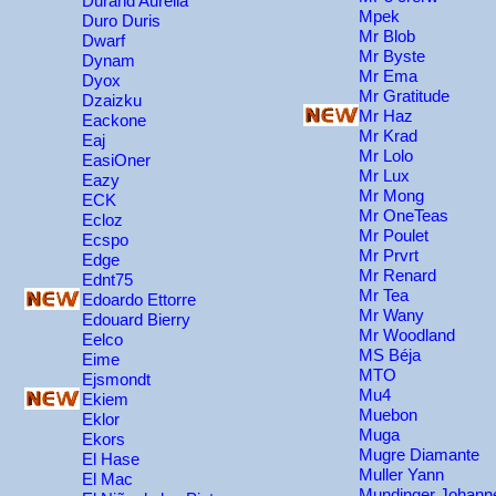
Durand Aurélia
Mpek
Duro Duris
Mr Blob
Dwarf
Mr Byste
Dynam
Mr Ema
Dyox
Mr Gratitude
Dzaizku
Mr Haz
Eackone
Mr Krad
Eaj
Mr Lolo
EasiOner
Mr Lux
Eazy
Mr Mong
ECK
Mr OneTeas
Ecloz
Mr Poulet
Ecspo
Mr Prvrt
Edge
Mr Renard
Ednt75
Mr Tea
Edoardo Ettorre
Mr Wany
Edouard Bierry
Mr Woodland
Eelco
MS Béja
Eime
MTO
Ejsmondt
Mu4
Ekiem
Muebon
Eklor
Muga
Ekors
Mugre Diamante
El Hase
Muller Yann
El Mac
Mundinger Johann