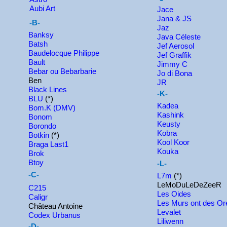
Aubi Art
Jace
Jana & JS
-B-
Jaz
Banksy
Java Céleste
Batsh
Jef Aerosol
Baudelocque Philippe
Jef Graffik
Bault
Jimmy C
Bebar ou Bebarbarie
Jo di Bona
Ben
JR
Black Lines
-K-
BLU
(*)
Kadea
Bom.K (DMV)
Kashink
Bonom
Keusty
Borondo
Kobra
Botkin
(*)
Kool Koor
Braga Last1
Kouka
Brok
Btoy
-L-
-C-
L7m
(*)
LeMoDuLeDeZeeR
C215
Les Oides
Caligr
Les Murs ont des Ore
Château Antoine
Levalet
Codex Urbanus
Liliwenn
-D-