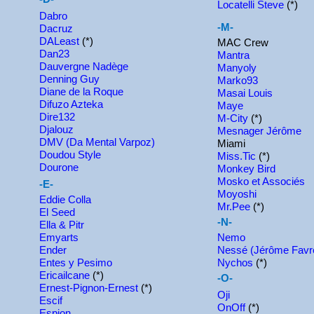
Locatelli Steve
(*)
Dabro
-M-
Dacruz
DALeast
(*)
MAC Crew
Dan23
Mantra
Dauvergne Nadège
Manyoly
Denning Guy
Marko93
Diane de la Roque
Masai Louis
Difuzo Azteka
Maye
Dire132
M-City
(*)
Djalouz
Mesnager Jérôme
DMV (Da Mental Varpoz)
Miami
Doudou Style
Miss.Tic
(*)
Dourone
Monkey Bird
Mosko et Associés
-E-
Moyoshi
Eddie Colla
Mr.Pee
(*)
El Seed
-N-
Ella & Pitr
Emyarts
Nemo
Ender
Nessé (Jérôme Favr
Entes y Pesimo
Nychos
(*)
Ericailcane
(*)
-O-
Ernest-Pignon-Ernest
(*)
Oji
Escif
OnOff
(*)
Espion