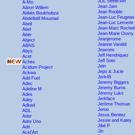
JDL Street-Art
A-Mo
Jean Jam
Aäron Willem
Jean Rooble
Abbès Boukhobza
Jean-Luc Feugeas
Abdellatif Moustad
Jean-Luc Lemerle
Abeil
Jean-Marc Rochet
Abel
Jean-Marie Ouvry
Abër
Jeanjerome
Abject
Jeanne Varaldi
ABNS
Jeavons
Abys
Jeff Hendriquez
Acet
Jeff Soto
Aches
Jein
Acidum Project
Jeps & Jucte
Ackwa
Jerk45
Add Fuel
Jeremy Biggers
Adec
Jeremy Burns
Adeline M
Jéremy Luks
Ades
Jerkface
Adey
Jérôme Thomas
Adked
Jeroo
ADL
Jesus Benitez
Ador
Jessie and Katey
Adre Uno
Jibé P
Adri
Jin
Acid'Art