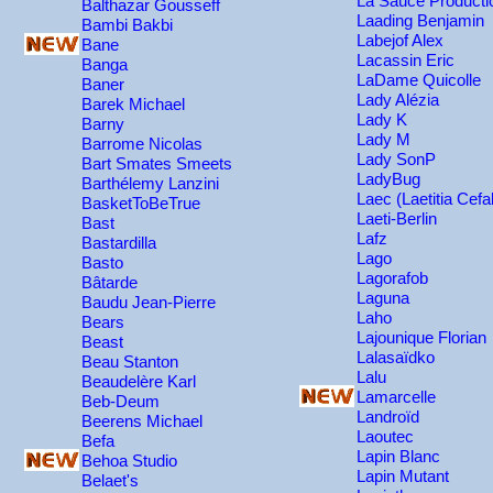
La Sauce Product
Balthazar Gousseff
Laading Benjamin
Bambi Bakbi
Labejof Alex
Bane
Lacassin Eric
Banga
LaDame Quicolle
Baner
Lady Alézia
Barek Michael
Lady K
Barny
Lady M
Barrome Nicolas
Lady SonP
Bart Smates Smeets
LadyBug
Barthélemy Lanzini
Laec (Laetitia Cefal
BasketToBeTrue
Laeti-Berlin
Bast
Lafz
Bastardilla
Lago
Basto
Lagorafob
Bâtarde
Laguna
Baudu Jean-Pierre
Laho
Bears
Lajounique Florian
Beast
Lalasaïdko
Beau Stanton
Lalu
Beaudelère Karl
Lamarcelle
Beb-Deum
Landroïd
Beerens Michael
Laoutec
Befa
Lapin Blanc
Behoa Studio
Lapin Mutant
Belaet's