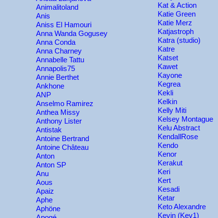
Kat & Action
Animalitoland
Katie Green
Anis
Katie Merz
Aniss El Hamouri
Katjastroph
Anna Wanda Gogusey
Katra (studio)
Anna Conda
Katre
Anna Charney
Katset
Annabelle Tattu
Kawet
Annapolis75
Kayone
Annie Berthet
Kegrea
Ankhone
Kekli
ANP
Kelkin
Anselmo Ramirez
Kelly Miti
Anthea Missy
Kelsey Montague
Anthony Lister
Kelu Abstract
Antistak
KendallRose
Antoine Bertrand
Kendo
Antoine Château
Kenor
Anton
Kerakut
Anton SP
Keri
Anu
Kert
Aous
Kesadi
Apaiz
Ketar
Aphe
Keto Alexandre
Aphöne
Kevin (Kev1)
Apogé