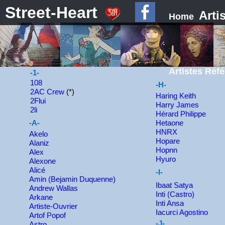
Street-Heart
Arti
Home
Artistes Réf
-1-
108
-H-
2AC Crew
(*)
Haring Keith
2Flui
Harry James
2li
Hérard Philippe
-A-
Hetaone
HNRX
Akelo
Hopare
Alaniz
Hopnn
Alex
Hyuro
Alexone
Alicé
-I-
Amin (Bejamin Duquenne)
Ibaat Satya
Andrew Wallas
Inti (Castro)
Arkane
Inti Ansa
Artiste-Ouvrier
Iacurci Agostino
Artof Popof
-J-
Astro