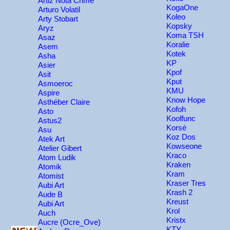
Artiz Nota Crime
KogaOne
Arturo Volatil
Koleo
Arty Stobart
Kopsky
Aryz
Koma TSH
Asaz
Koralie
Asem
Kotek
Asha
KP
Asier
Kpof
Asit
Kput
Asmoeroc
KMU
Aspire
Know Hope
Asthéber Claire
Kofoh
Asto
Koolfunc
Astus2
Korsé
Asu
Koz Dos
Atek Art
Kowseone
Atelier Gibert
Kraco
Atom Ludik
Kraken
Atomik
Kram
Atomist
Kraser Tres
Aubi Art
Krash 2
Aude B
Kreust
Aubi Art
Krol
Auch
Kristx
Aucre (Ocre_Ove)
KTY