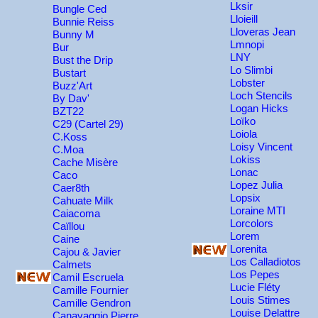
Lksir
Bungle Ced
Lloieill
Bunnie Reiss
Lloveras Jean
Bunny M
Lmnopi
Bur
LNY
Bust the Drip
Lo Slimbi
Bustart
Lobster
Buzz'Art
Loch Stencils
By Dav'
Logan Hicks
BZT22
Loïko
C29 (Cartel 29)
Loiola
C.Koss
Loisy Vincent
C.Moa
Lokiss
Cache Misère
Lonac
Caco
Lopez Julia
Caer8th
Lopsix
Cahuate Milk
Loraine MTI
Caiacoma
Lorcolors
Caïllou
Lorem
Caine
Lorenita
Cajou & Javier
Los Calladiotos
Calmets
Los Pepes
Camil Escruela
Lucie Fléty
Camille Fournier
Louis Stimes
Camille Gendron
Louise Delattre
Canavaggio Pierre