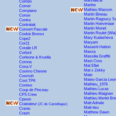
Marthalicia
Combo
Marthe
Comer
Mathieu Masson
Compiano
Martin Bineau
Conse
Martin-Ragoucy S
Contra
Martin Hoevenaar
Contratak
Martin Monet
Convert Pascale
Martin Roulet (Wia
Cookie Bronxx
Mary Kudasheva
Cope2
Maryam
Cor21
Masashi Hattori
Coralie LR
Massa
Corbzé
Massilia Graffiti
Corleone & Kruella
Mast Cora
Corona
Mat Elbé
Cosa.V
Mat x Zekky
Cosimo Cheone
Mate
Cosmoh
Mateo Garcia Leo
Cost.TPK
Mathieu_1976
Costwo
Mathieu Lucas
Coup de Pinceau
Mathieu Maignan
CP5 Crew
Mathieu Merlet Bri
Cpwon
Matt Adnate
Craieateur
(JC de Castelbajac)
Matt-tieu
Cranio
Matthew Dawn
Crash