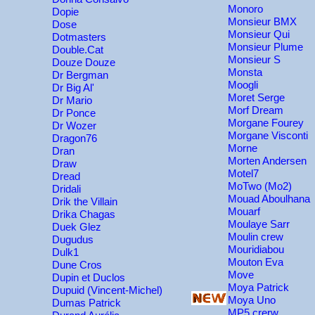
Monoro
Dopie
Monsieur BMX
Dose
Monsieur Qui
Dotmasters
Monsieur Plume
Double.Cat
Monsieur S
Douze Douze
Monsta
Dr Bergman
Moogli
Dr Big Al'
Moret Serge
Dr Mario
Morf Dream
Dr Ponce
Morgane Fourey
Dr Wozer
Morgane Visconti
Dragon76
Morne
Dran
Morten Andersen
Draw
Motel7
Dread
MoTwo (Mo2)
Dridali
Mouad Aboulhana
Drik the Villain
Mouarf
Drika Chagas
Moulaye Sarr
Duek Glez
Moulin crew
Dugudus
Mouridiabou
Dulk1
Mouton Eva
Dune Cros
Move
Dupin et Duclos
Moya Patrick
Dupuid (Vincent-Michel)
Moya Uno
Dumas Patrick
MP5 crerw