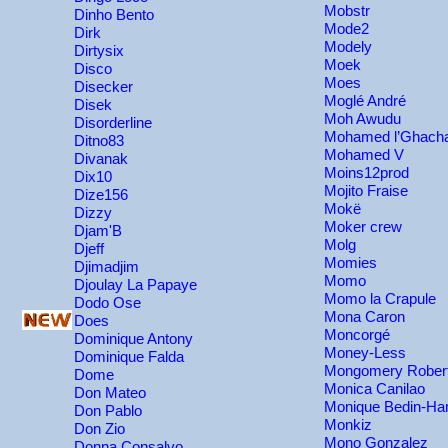
Mobstr
Dinho Bento
Mode2
Dirk
Modely
Dirtysix
Moek
Disco
Moes
Disecker
Moglé André
Disek
Moh Awudu
Disorderline
Mohamed l’Ghac
Ditno83
Mohamed V
Divanak
Moins12prod
Dix10
Mojito Fraise
Dize156
Mokë
Dizzy
Moker crew
Djam'B
Molg
Djeff
Momies
Djimadjim
Momo
Djoulay La Papaye
Momo la Crapule
Dodo Ose
Mona Caron
Does
Moncorgé
Dominique Antony
Money-Less
Dominique Falda
Mongomery Rober
Dome
Monica Canilao
Don Mateo
Monique Bedin-Ha
Don Pablo
Monkiz
Don Zio
Mono Gonzalez
Donna Consalvo