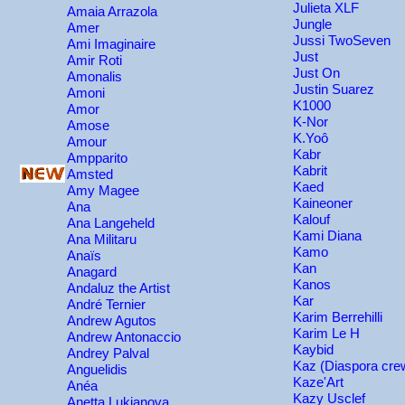
Julieta XLF
Amaia Arrazola
Jungle
Amer
Jussi TwoSeven
Ami Imaginaire
Just
Amir Roti
Just On
Amonalis
Justin Suarez
Amoni
K1000
Amor
K-Nor
Amose
K.Yoô
Amour
Kabr
Ampparito
Kabrit
Amsted
Kaed
Amy Magee
Kaineoner
Ana
Kalouf
Ana Langeheld
Kami Diana
Ana Militaru
Kamo
Anaïs
Kan
Anagard
Kanos
Andaluz the Artist
Kar
André Ternier
Karim Berrehilli
Andrew Agutos
Karim Le H
Andrew Antonaccio
Kaybid
Andrey Palval
Kaz (Diaspora cre
Anguelidis
Kaze'Art
Anéa
Kazy Usclef
Anetta Lukjanova