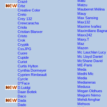
Matu
Crazé
Matzu
Crbz
Mauberret Mélina
Creative Color
Mauy
Creto
Max Sansing
Crey 132
Max132
Crewcaracha
Maxime Ivañez
Criola
Maximiliano Bagn
Cristian Blanxer
Maxx242
Cristo
Maxy.T
Crok
Maz
Cryptik
Mazen
CssJPG
Mc Lauchlan Lucy
Cuore
Mc Lloyd Daniel
Cupide
McShane David
Curiot
ME-Paris
Curtis Hylton
Meda
Cynthia Dormeyer
Medhi Mlc
Cyprien Rimbeault
Media
Cyrcle
Medianeras
D*Face
Medusa
D.Luidgi
Megan Oldhues
Daan Botlek
Megumi Némo
Daco
Mehdi Amghar
Dada
Mehsos
Dado