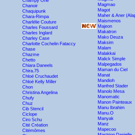
Champy One
Magmao
Chanoir
Magot
Chaquipunk
Maher & Aner (Alap
Chara-Rimpa
Maismenos
Charlélie Couture
Majeon
Charles Foussard
Makatron
Charles Inglard
Mako Deuza
Charley Case
Maksim
Charlotte Cochelin Fataccy
Malam
Chase
Malakkai
Chazme
Malick Simple
Chetto
Malpegados
Chiara Daneels
Maman du Ciel
Chira.75
Manat
Chloé Cruchaudet
Mandioh
Chloé Kelly Miller
Manfred Stader
Chon
Manolo Mesa
Christina Angelina
Manomatic
Chufy
Manon Painteaux
Chuz
Manu Ibrahim
Cib Stencil
Manu.O
Ciclope
Manyak
Ciro Schu
Manz
Cité Création
Mapecoo
Citémômes
Mastrion Danielle