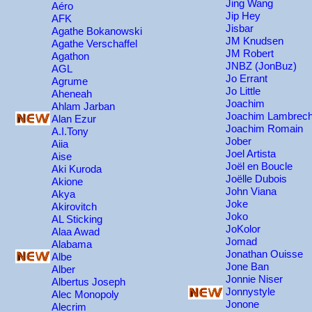
Jing Wang
Aéro
Jip Hey
AFK
Jisbar
Agathe Bokanowski
JM Knudsen
Agathe Verschaffel
JM Robert
Agathon
JNBZ (JonBuz)
AGL
Jo Errant
Agrume
Jo Little
Aheneah
Joachim
Ahlam Jarban
Joachim Lambrech
Alan Ezur
Joachim Romain
A.I.Tony
Jober
Aiia
Joel Artista
Aise
Joël en Boucle
Aki Kuroda
Joëlle Dubois
Akione
John Viana
Akya
Joke
Akirovitch
Joko
AL Sticking
JoKolor
Alaa Awad
Jomad
Alabama
Jonathan Ouisse
Albe
Jone Ban
Alber
Jonnie Niser
Albertus Joseph
Jonnystyle
Alec Monopoly
Jonone
Alecrim