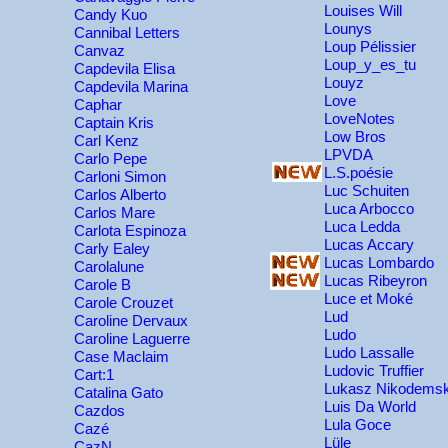
Louises Will
Candy Kuo
Lounys
Cannibal Letters
Loup Pélissier
Canvaz
Loup_y_es_tu
Capdevila Elisa
Louyz
Capdevila Marina
Love
Caphar
LoveNotes
Captain Kris
Low Bros
Carl Kenz
LPVDA
Carlo Pepe
L.S.poésie
Carloni Simon
Luc Schuiten
Carlos Alberto
Luca Arbocco
Carlos Mare
Luca Ledda
Carlota Espinoza
Lucas Accary
Carly Ealey
Lucas Lombardo
Carolalune
Lucas Ribeyron
Carole B
Luce et Moké
Carole Crouzet
Lud
Caroline Dervaux
Ludo
Caroline Laguerre
Ludo Lassalle
Case Maclaim
Ludovic Truffier
Cart:1
Lukasz Nikodemsk
Catalina Gato
Luis Da World
Cazdos
Lula Goce
Cazé
Lüle
CazN