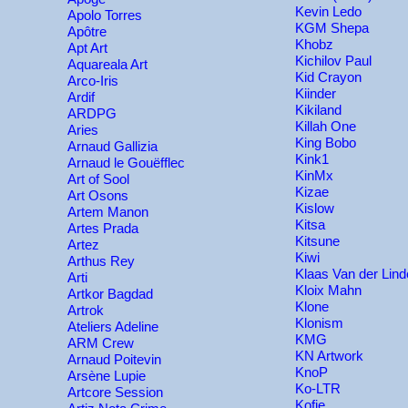
Kevin Ledo
Apolo Torres
KGM Shepa
Apôtre
Khobz
Apt Art
Kichilov Paul
Aquareala Art
Kid Crayon
Arco-Iris
Kiinder
Ardif
Kikiland
ARDPG
Killah One
Aries
King Bobo
Arnaud Gallizia
Kink1
Arnaud le Gouëfflec
KinMx
Art of Sool
Kizae
Art Osons
Kislow
Artem Manon
Kitsa
Artes Prada
Kitsune
Artez
Kiwi
Arthus Rey
Klaas Van der Lin
Arti
Kloix Mahn
Artkor Bagdad
Klone
Artrok
Klonism
Ateliers Adeline
KMG
ARM Crew
KN Artwork
Arnaud Poitevin
KnoP
Arsène Lupie
Ko-LTR
Artcore Session
Kofie