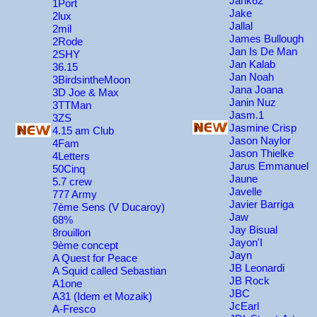
Jank62
1Port
Jake
2lux
Jallal
2mil
James Bullough
2Rode
Jan Is De Man
2SHY
Jan Kalab
36.15
Jan Noah
3BirdsintheMoon
Jana Joana
3D Joe & Max
Janin Nuz
3TTMan
Jasm.1
3ZS
Jasmine Crisp
4.15 am Club
Jason Naylor
4Fam
Jason Thielke
4Letters
Jarus Emmanuel
50Cinq
Jaune
5.7 crew
Javelle
777 Army
Javier Barriga
7ème Sens (V Ducaroy)
Jaw
68%
Jay Bisual
8rouillon
Jayon'I
9ème concept
Jayn
A Quest for Peace
JB Leonardi
A Squid called Sebastian
JB Rock
A1one
JBC
A31 (Idem et Mozaik)
JcEarl
A-Fresco