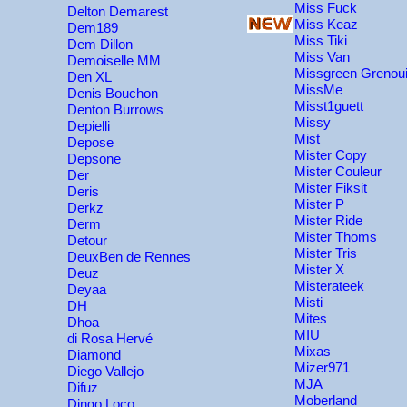
Miss Fuck
Delton Demarest
Miss Keaz
Dem189
Miss Tiki
Dem Dillon
Miss Van
Demoiselle MM
Missgreen Grenoui
Den XL
MissMe
Denis Bouchon
Misst1guett
Denton Burrows
Missy
Depielli
Mist
Depose
Mister Copy
Depsone
Mister Couleur
Der
Mister Fiksit
Deris
Mister P
Derkz
Mister Ride
Derm
Mister Thoms
Detour
Mister Tris
DeuxBen de Rennes
Mister X
Deuz
Misterateek
Deyaa
Misti
DH
Mites
Dhoa
MIU
di Rosa Hervé
Mixas
Diamond
Mizer971
Diego Vallejo
MJA
Difuz
Moberland
Dingo Loco