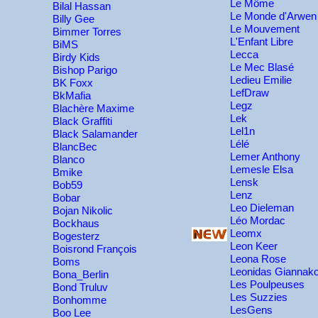
Le Môme
Bilal Hassan
Le Monde d'Arwen
Billy Gee
Le Mouvement
Bimmer Torres
L'Enfant Libre
BiMS
Lecca
Birdy Kids
Le Mec Blasé
Bishop Parigo
Ledieu Emilie
BK Foxx
LefDraw
BkMafia
Legz
Blachère Maxime
Lek
Black Graffiti
Lel1n
Black Salamander
Lélé
BlancBec
Lemer Anthony
Blanco
Lemesle Elsa
Bmike
Lensk
Bob59
Lenz
Bobar
Leo Dieleman
Bojan Nikolic
Léo Mordac
Bockhaus
Leomx
Bogesterz
Leon Keer
Boisrond François
Leona Rose
Boms
Leonidas Giannak
Bona_Berlin
Les Poulpeuses
Bond Truluv
Les Suzzies
Bonhomme
LesGens
Boo Lee