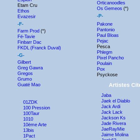
Orticanoodles
Etam Cru
Os Gemeos
(*)
Ethos
-P-
Evazesir
-F-
Pakone
Pantonio
Farm Prod
(*)
Paul Bloas
Fé-Tavie
Pejac
Finbarr Dac
Pesca
FKDL (Franck Duval)
Phlegm
-G-
Pixel Pancho
Gilbert
Poulain
Greg Gawra
Pox
Gregos
Psyckose
Grumo
Guaté Mao
Artistes Cit
Jaba
Jaek el Diablo
01ZDK
Jack Ardi
100 Pression
Jack Lack
100Taur
Jackson Ks
1010
Jade Rivera
10ème Arte
JaeRayMie
13bis
Jaime Molina
1Pact