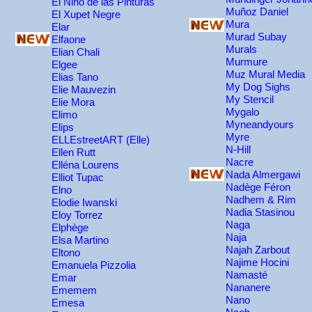
El Niño de las Pinturas
Muñoz Daniel
El Xupet Negre
Mura
Elar
Murad Subay
Elfaone
Murals
Elian Chali
Murmure
Elgee
Muz Mural Media
Elias Tano
My Dog Sighs
Elie Mauvezin
My Stencil
Elie Mora
Mygalo
Elimo
Myneandyours
Elips
Myre
ELLEstreetART (Elle)
N-Hill
Ellen Rutt
Nacre
Elléna Lourens
Nada Almergawi
Elliot Tupac
Nadège Féron
Elno
Nadhem & Rim
Elodie Iwanski
Nadia Stasinou
Eloy Torrez
Naga
Elphège
Naja
Elsa Martino
Najah Zarbout
Eltono
Najime Hocini
Emanuela Pizzolia
Namasté
Emar
Nananere
Ememem
Nano
Emesa