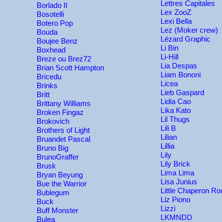
Lettres Capitales
Borlado II
Lex ZooZ
Bosotelli
Lexi Bella
Botero Pop
Lez (Moker crew)
Bouda
Lézard Graphic
Boujee Benz
Li Bin
Boxhead
Li-Hill
Breze ou Brez72
Lia Despas
Brian Scott Hampton
Liam Bononi
Bricedu
Licea
Brinks
Lieb Gaspard
Britt
Lidia Cao
Brittany Williams
Lika Kato
Broken Fingaz
Lil Thugs
Brokovich
Lili B
Brothers of Light
Lilian
Bruandet Pascal
Lillia
Bruno Big
Lily
BrunoGraffer
Lily Brick
Brusk
Lima Lima
Bryan Beyung
Lisa Junius
Bue the Warrior
Little Chaperon R
Bublegum
Liz Piono
Buck
Lizzi
Buff Monster
LKMNDD
Bulea