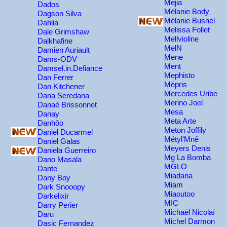
Mejia
Dados
Mélanie Body
Dagson Silva
Mélanie Busnel
Dahlia
Melissa Follet
Dale Grimshaw
Mellvioline
Dalkhafine
MelN
Damien Auriault
Mene
Dams-ODV
Ment
Damsel.in.Defiance
Mephisto
Dan Ferrer
Mépris
Dan Kitchener
Mercedes Uribe
Dana Seredana
Merino Joel
Danaé Brissonnet
Mesa
Danay
Meta Arte
Danhôo
Meton Joffily
Daniel Ducarmel
Métyl'Mnê
Daniel Galas
Meyers Denis
Daniela Guerreiro
Mg La Bomba
Dano Masala
MGLO
Dante
Miadana
Dany Boy
Miam
Dark Snooopy
Miaoutoo
Darkelixir
MIC
Darry Perier
Michaël Nicolaï
Daru
Michel Darmon
Dasic Fernandez