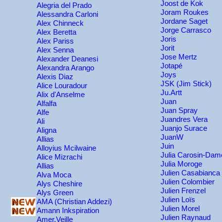
Joost de Kok
Alegria del Prado
Joram Roukes
Alessandra Carloni
Jordane Saget
Alex Chinneck
Jorge Carrasco
Alex Beretta
Joris
Alex Pariss
Jorit
Alex Senna
Jose Mertz
Alexander Deanesi
Jotapé
Alexandra Arango
Joys
Alexis Diaz
JSK (Jim Stick)
Alice Louradour
Ju.Artt
Alix d'Anselme
Juan
Alfalfa
Juan Spray
Alfe
Juandres Vera
Ali
Juanjo Surace
Aligna
JuanW
Allias
Juin
Alloyius Mcilwaine
Julia Carosin-Dam
Alice Mizrachi
Julia Moroge
Allias
Julien Casabianca
Alva Moca
Julien Colombier
Alys Cheshire
Julien Frenzel
Alys Green
Julien Loïs
AMA (Christian Addezi)
Julien Morel
Amann Inkspiration
Julien Raynaud
Amer.Veille