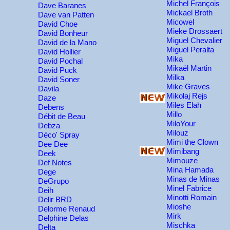
Michel François
Dave Baranes
Mickael Broth
Dave van Patten
Micowel
David Choe
Mieke Drossaert
David Bonheur
Miguel Chevalier
David de la Mano
Miguel Peralta
David Hollier
Mika
David Pochal
Mikaël Martin
David Puck
Milka
David Soner
Mike Graves
Davila
Mikolaj Rejs
Daze
Miles Elah
Debens
Millo
Débit de Beau
MiloYour
Debza
Milouz
Déco' Spray
Mimi the Clown
Dee Dee
Mimibang
Deek
Mimouze
Def Notes
Mina Hamada
Dege
Minas de Minas
DeGrupo
Minel Fabrice
Deih
Minotti Romain
Delir BRD
Mioshe
Delorme Renaud
Mirk
Delphine Delas
Mischka
Delta