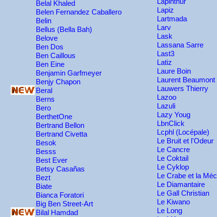
Lapinthur
Belal Khaled
Lapiz
Belen Fernandez Caballero
Lartmada
Belin
Larv
Bellus (Bella Bah)
Lask
Belove
Lassana Sarre
Ben Dos
Last3
Ben Caillous
Latiz
Ben Eine
Laure Boin
Benjamin Garfmeyer
Laurent Beaumont
Benjy Chapon
Lauwers Thierry
Beral
Lazoo
Berns
Lazuli
Bero
Lazy Youg
BerthetOne
LbnClick
Bertrand Bellon
Lcphl (Locépale)
Bertrand Civetta
Le Bruit et l'Odeur
Besok
Le Cancre
Besss
Le Coktail
Best Ever
Le Cyklop
Betsy Casañas
Le Crabe et la Mé
Bezt
Le Diamantaire
Biate
Le Gall Christian
Bianca Foratori
Le Kiwano
Big Ben Street-Art
Le Long
Bilal Hamdad