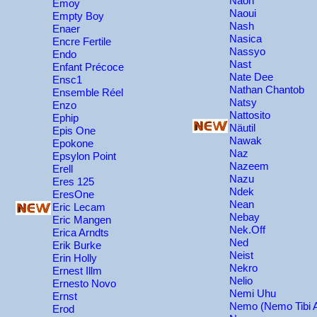
Naoh
Emoy
Naoui
Empty Boy
Nash
Enaer
Nasica
Encre Fertile
Nassyo
Endo
Nast
Enfant Précoce
Nate Dee
Ensc1
Nathan Chantob
Ensemble Réel
Natsy
Enzo
Nattosito
Ephip
Näutil
Epis One
Nawak
Epokone
Naz
Epsylon Point
Nazeem
Erell
Nazu
Eres 125
Ndek
EresOne
Nean
Eric Lecam
Nebay
Eric Mangen
Nek.Off
Erica Arndts
Ned
Erik Burke
Neist
Erin Holly
Nekro
Ernest Illm
Nelio
Ernesto Novo
Nemi Uhu
Ernst
Nemo (Nemo Tibi 
Erod