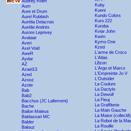
Audrey Roen
Kuby
Aum
Kueni
Aure et Drum
Kundo Colors
Aurel Rubbish
Kuro 222
Aurélia Delacroix
Kuroba
Aurélie Andrès
Kviar John
Aurore Leprivey
Kwim
Avataar
Kymo One
Averi
Kzed
Axel Void
L'arme de Croco
AweR
L'Atlas
Aydar
L8zon
AZ
L'Argo et Marco
Azael13
L'Empreinte Jo V
Azed
L'Outsider
Azooz
La Coulure
Azote
La Dactylo
Bab
La Dewolf
Bab2
La Fleuj
Bacchus (JC Lallement)
La Graffiterie
Bache
La Main Gauche
Bailon Mateus
La Maise (collectif)
Baldassari MC
La Robot de la Ma
Balder
La Rouille
Balouz