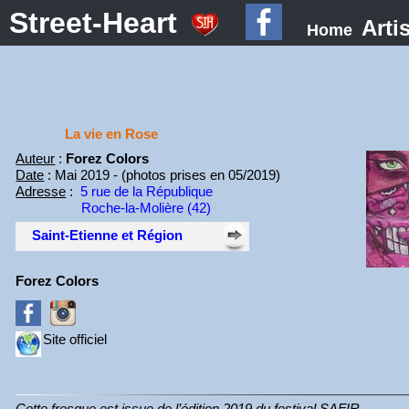
Street-Heart
Arti
Home
La vie en Rose
Auteur
:
Forez Colors
Date
: Mai 2019 - (photos prises en 05/2019)
Adresse
:
5 rue de la République
Roche-la-Molière (42)
Saint-Etienne et Région
Forez Colors
Site officiel
Cette fresque est issue de l’édition 2019 du festival SAFIR.