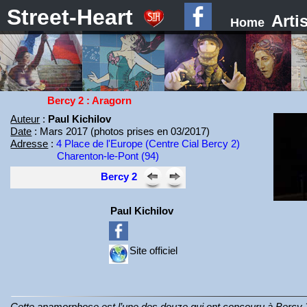
Street-Heart
Arti
Home
Bercy 2 : Aragorn
Auteur
:
Paul Kichilov
Date
: Mars 2017 (photos prises en 03/2017)
Adresse
:
4 Place de l'Europe (Centre Cial Bercy 2)
Charenton-le-Pont (94)
Bercy 2
Paul Kichilov
Site officiel
Cette anamorphose est l’une des douze qui ont concouru à Bercy