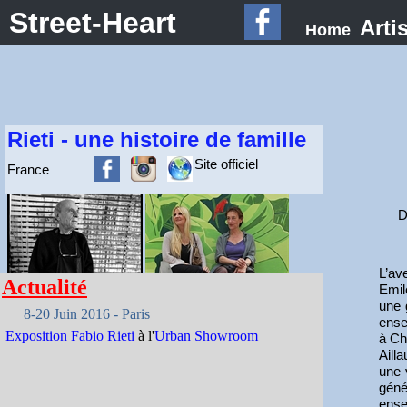
Street-Heart
Arti
Home
Rieti - une histoire de famille
Site officiel
France
D
L’av
Actualité
Emil
une 
8-20 Juin 2016 - Paris
ense
Exposition Fabio Rieti
à l'
Urban Showroom
à Ch
Aill
une 
géné
ense