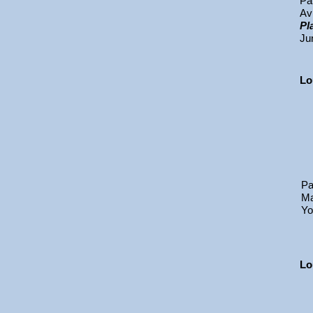
Pa
Av
Pl
Ju
Lo
Pa
Ma
Yo
Lo