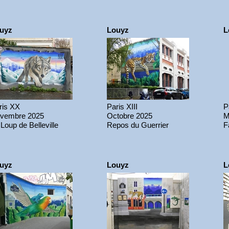
uyz
Louyz
L
ris XX
Paris XIII
P
vembre 2025
Octobre 2025
M
 Loup de Belleville
Repos du Guerrier
F
uyz
Louyz
L