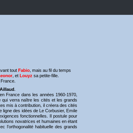
avant tout
Fabio
, mais au fil du temps
Leonor
, et
Louyz
sa petite-fille.
n France.
Aillaud
.
 en France dans les années 1960-1970,
qui verra naître les cités et les grands
s mis à contribution, il créera des cités
e ligne des idées de Le Corbusier, Emile
xigences fonctionnelles. Il postule pour
solutions novatrices et humaines en étant
c l’orthogonalité habituelle des grands