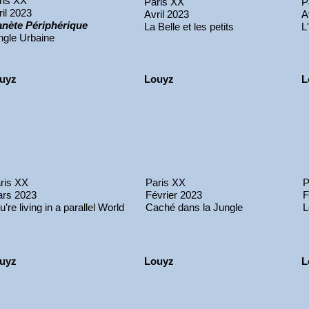
ris XX
Paris XX
P
ril 2023
Avril 2023
A
anète Périphérique
La Belle et les petits
L
ngle Urbaine
uyz
Louyz
L
ris XX
Paris XX
P
rs 2023
Février 2023
F
u’re living in a parallel World
Caché dans la Jungle
L
uyz
Louyz
L