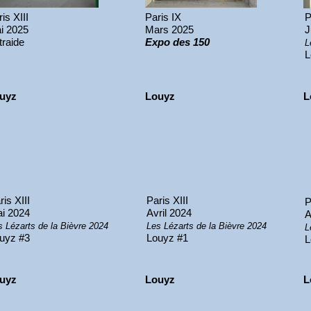
is XIII
Paris IX
P
i 2025
Mars 2025
J
traide
Expo des 150
L
L
uyz
Louyz
L
ris XIII
Paris XIII
P
i 2024
Avril 2024
A
s Lézarts de la Bièvre 2024
Les Lézarts de la Bièvre 2024
L
uyz #3
Louyz #1
L
uyz
Louyz
L