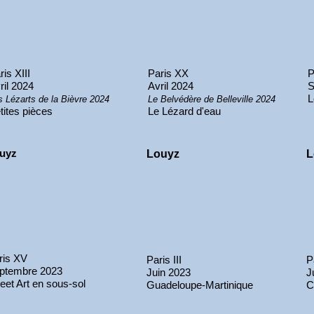
ris XIII
Paris XX
P
ril 2024
Avril 2024
S
L
s Lézarts de la Bièvre 2024
Le Belvédère de Belleville 2024
tites pièces
Le Lézard d'eau
uyz
Louyz
L
ris XV
Paris III
P
ptembre 2023
Juin 2023
J
reet Art en sous-sol
Guadeloupe-Martinique
C