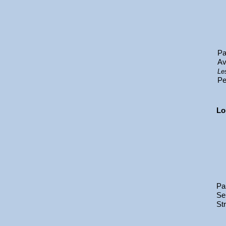
Pa
Av
Le
Pe
Lo
Pa
Se
St