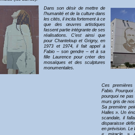
Dans son désir de mettre de
l’humanité et de la culture dans
les cités, il incita fortement à ce
que des œuvres artistiques
fassent partie intégrante de ses
réalisations. C’est ainsi que
pour Chanteloup et Grigny, en
1973 et 1974, il fait appel à
Fabio – son gendre – et à sa
fille Laurence pour créer des
mosaïques et des sculptures
monumentales.
Ces premières r
Fabio. Pourquoi 
pourquoi ne pas 
murs gris de nos
Sa première pei
Halles ». Un éno
scandale, il fal
disparaisse défi
en prévision. Le
« miracle » ét