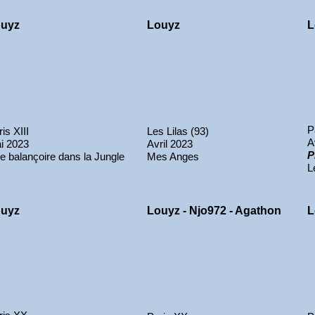
uyz
Louyz
L
P
is XIII
Les Lilas (93)
A
i 2023
Avril 2023
P
e balançoire dans la Jungle
Mes Anges
L
uyz
Louyz - Njo972 - Agathon
L