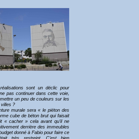
éalisations sont un déclic pour
ne pas continuer dans cette voie,
mettre un peu de couleurs sur les
 villes ?
nture murale sera « le piéton des
rme cube de béton brut qui faisait
lait « cacher » cela avant qu’il ne
nitivement derrière des immeubles
 budget donné à Fabio pour faire ce
ait très restreint. C’est bien