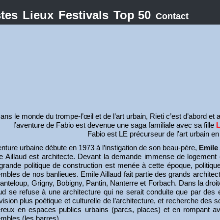
stes
Lieux
Festivals
Top 50
Contact
ans le monde du trompe-l’œil et de l’art urbain, Rieti c’est d’abord et 
l’aventure de Fabio est devenue une saga familiale avec sa fille
Fabio est LE précurseur de l’art urbain e
enture urbaine débute en 1973 à l’instigation de son beau-père,
Emile 
e Aillaud est architecte. Devant la demande immense de logement
grande politique de construction est menée à cette époque, politique 
mbles de nos banlieues. Emile Aillaud fait partie des grands architecte
anteloup, Grigny, Bobigny, Pantin, Nanterre et Forbach. Dans la droit
aud se refuse à une architecture qui ne serait conduite que par des e
vision plus poétique et culturelle de l’architecture, et recherche des 
reux en espaces publics urbains (parcs, places) et en rompant ave
mbles (les barres).