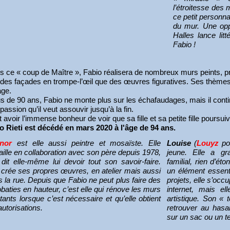
l’étroitesse des 
ce petit personn
du mur. Une oppo
Halles lance lit
Fabio !
s ce « coup de Maître », Fabio réalisera de nombreux murs peints, pr
 des façades en trompe-l’œil que des œuvres figuratives. Ses thèmes 
age.
us de 90 ans, Fabio ne monte plus sur les échafaudages, mais il contin
passion qu’il veut assouvir jusqu’à la fin.
it avoir l’immense bonheur de voir que sa fille et sa petite fille poursu
o Rieti est décédé en mars 2020 à l'âge de 94 ans.
nor
est elle aussi peintre et mosaïste. Elle
Louise
(
Louyz
pou
aille en collaboration avec son père depuis 1978,
jeune. Elle a gr
 dit elle-même lui devoir tout son savoir-faire.
familial, rien d’éto
 crée ses propres œuvres, en atelier mais aussi
un élément essenti
 la rue. Depuis que Fabio ne peut plus faire des
projets, elle s’occ
baties en hauteur, c’est elle qui rénove les murs
internet, mais el
tants lorsque c’est nécessaire et qu’elle obtient
artistique. Son « 
autorisations.
retrouver au hasa
sur un sac ou un te