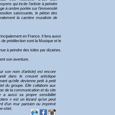
moyens qui incite l’artiste à peindre
age à ombre portée sur l’immensité
sition saisissante, le piéton des
téralement la carrière muraliste de
incipalement en France. Il fera aussi
de prédilection sont la Musique et le
ue à peindre des toiles par dizaines.
ivent son aventure.
r son nom d’artiste) est encore
andi dans le creuset artistique
nnant qu’elle devienne petit à petit
el du groupe. Elle collabore aux
upe de la communication et du site
le a aussi sa propre sensibilité
totem » est un lézard qu’on peut
rd d’un mur parisien ou imprimé
e-shirt.