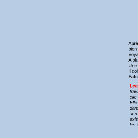
Aprè
bien
Voy
A pl
Une 
Il do
Fabi
Leo
trav
elle
Elle
dans
acro
exis
les 