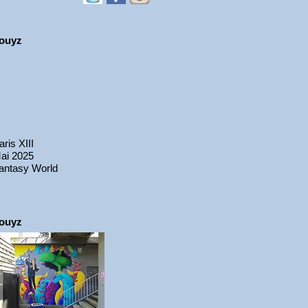
ouyz
aris XIII
ai 2025
antasy World
ouyz