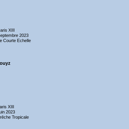
aris XIII
eptembre 2023
e Courte Echelle
ouyz
aris XIII
uin 2023
rêche Tropicale