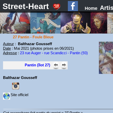
Street-Heart
Arti
Home
27 Pantin - Foule Bleue
Auteur
:
Balthazar Gousseff
Date
: Mai 2021 (photos prises en 06/2021)
Adresse
:
23 rue Auger - rue Scandicci - Pantin (93)
Pantin (îlot 27)
Balthazar Gousseff
Site officiel
Cet accrochage fait partie du projet « 27 Pantin ».