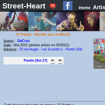
Street-Heart
Arti
Home
27 Pantin - Montée vers le MACO
Auteur
:
DaCruz
Date
: Mai 2021 (photos prises en 05/2021)
Adresse
:
23 rue Auger - rue Scandicci - Pantin (93)
Pantin (îlot 27)
Cette fresque fait partie du projet « 27 Pantin ».