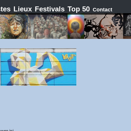
stes
Lieux
Festivals
Top 50
Contact
uvre ici.