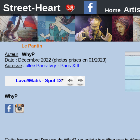
Street-Heart
Arti
Home
Le Pantin
Auteur
:
WhyP
Date
: Décembre 2022 (photos prises en 01/2023)
Adresse
:
allée Paris-Ivry - Paris XIII
Lavo//Matik - Spot 13
*
WhyP
Cette fresque est l’œuvre de WhyP, un artiste israélien que je déco