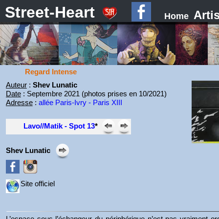
Street-Heart
Arti
Home
Regard Intense
Auteur
:
Shev Lunatic
Date
: Septembre 2021 (photos prises en 10/2021)
Adresse
:
allée Paris-Ivry - Paris XIII
Lavo//Matik - Spot 13
*
Shev Lunatic
Site officiel
L’espace sous l’échangeur du périphérique n’est pas vraiment or