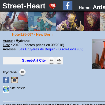
Street-Heart
Arti
Home
Hôtel128-067 - New Born
Auteur
:
Hydrane
Date
: 2018 - (photos prises en 09/2018)
Adresse
:
Les Bruyères de Béguin - Lurcy-Lévis (03)
Street-Art City
Hydrane
Site officiel
Cette œuvre fait partie du projet « Street Art City » - c’est la chamb