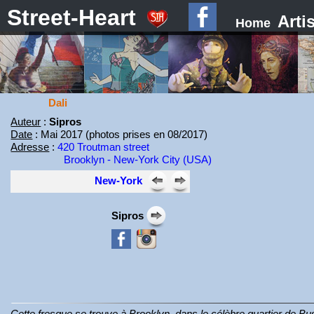
Street-Heart
Arti
Home
Dali
Auteur
:
Sipros
Date
: Mai 2017 (photos prises en 08/2017)
Adresse
:
420 Troutman street
Brooklyn - New-York City (USA)
New-York
Sipros
Cette fresque se trouve à Brooklyn, dans le célèbre quartier de Bu