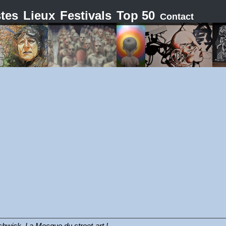
stes
Lieux
Festivals
Top 50
Contact
shwick, La Mecque du street-art !