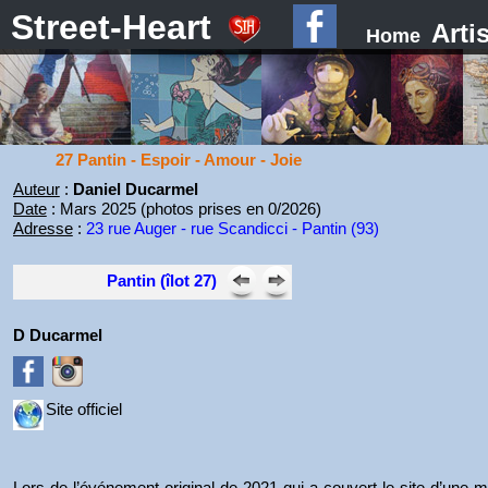
Street-Heart
Arti
Home
27 Pantin - Espoir - Amour - Joie
Auteur
:
Daniel Ducarmel
Date
: Mars 2025 (photos prises en 0/2026)
Adresse
:
23 rue Auger - rue Scandicci - Pantin (93)
Pantin (îlot 27)
D Ducarmel
Site officiel
Lors de l’événement original de 2021 qui a couvert le site d’une mu