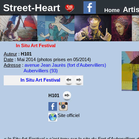
Street-Heart
Arti
Home
In Situ Art Festival
Auteur
:
H101
Date
: Mai 2014 (photos prises en 05/2014)
Adresse
:
avenue Jean Jaurès (fort d'Aubervilliers)
Aubervilliers (93)
In Situ Art Festival
H101
Site officiel
« In Situ Art Festival » s’est tenu sur le site du Fort d’Aubervilliers