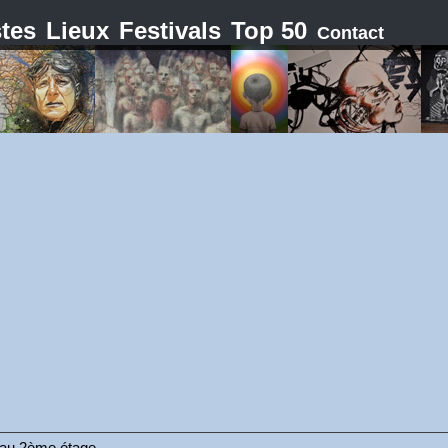
stes
Lieux
Festivals
Top 50
Contact
e au 2ème étage.