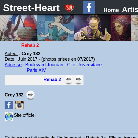
Street-Heart
Arti
Home
Rehab 2
Auteur
:
Crey 132
Date
: Juin 2017 - (photos prises en 07/2017)
Adresse
: Boulevard Jourdan - Cité Universitaire
Paris XIV
Rehab 2
Crey 132
Site officiel
Cette œuvre fait partie de l’événement « Rehab 2 ». Elle se trouv