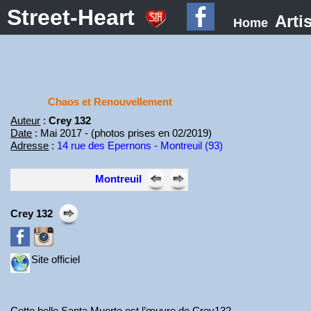
Street-Heart
Arti
Home
Chaos et Renouvellement
Auteur
:
Crey 132
Date
: Mai 2017 - (photos prises en 02/2019)
Adresse
:
14 rue des Epernons - Montreuil (93)
Montreuil
Crey 132
Site officiel
Cette belle Santa Muerte est l’œuvre de Crey132.