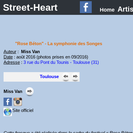
Street-Heart
Arti
Home
"Rose Béton" - La symphonie des Songes
Auteur
:
Miss Van
Date
: août 2016 (photos prises en 09/2016)
Adresse
:
3 rue du Pont du Tounis - Toulouse (31)
Toulouse
Miss Van
Site officiel
Cette fresque a été réalisée dans le cadre du festival « Rose Béto