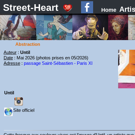
Street-Heart
Arti
Home
Abstraction
Auteur
:
Until
Date
: Mai 2026 (photos prises en 05/2026)
Adresse
:
passage Saint-Sébastien - Paris XI
Until
Site officiel
Cette fresque aux couleurs vives est l’œuvre d’Until, un artiste que