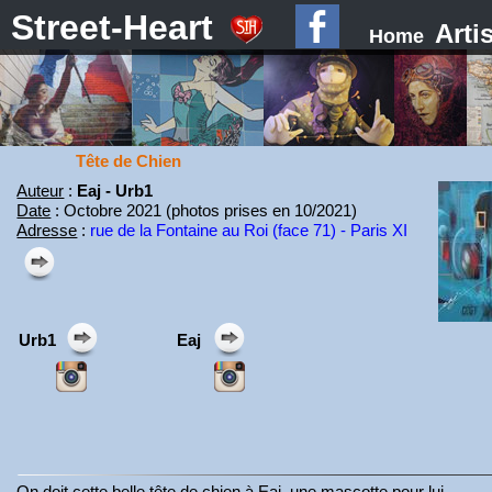
Street-Heart
Arti
Home
Tête de Chien
Auteur
:
Eaj - Urb1
Date
: Octobre 2021 (photos prises en 10/2021)
Adresse
:
rue de la Fontaine au Roi (face 71) - Paris XI
Urb1
Eaj
On doit cette belle tête de chien à Eaj, une mascotte pour lui.