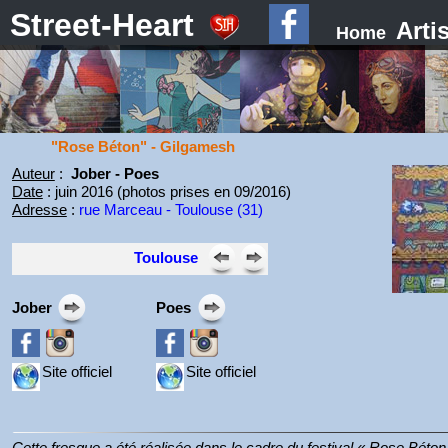
Street-Heart
Arti
Home
"Rose Béton" - Gilgamesh
Auteur
:
Jober - Poes
Date
: juin 2016 (photos prises en 09/2016)
Adresse
:
rue Marceau - Toulouse (31)
Toulouse
Jober
Poes
Site officiel
Site officiel
Cette fresque a été réalisée dans le cadre du festival « Rose Béto