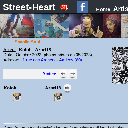
Street-Heart
Arti
Home
Shaolin Soul
Auteur
:
Kofoh - Azael13
Date
: Octobre 2022 (photos prises en 05/2023)
Adresse
:
1 rue des Archers - Amiens (80)
Amiens
Kofoh
Azael13
Cette fresque a été réalisée lors de la deuxième édition du festiva