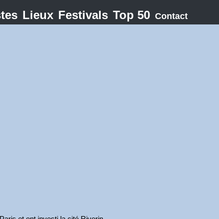
stes
Lieux
Festivals
Top 50
Contact
aris et ont investi la cité Riverin.