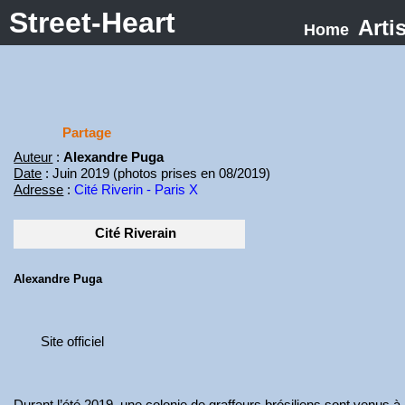
Street-Heart
Arti
Home
Partage
Auteur
:
Alexandre Puga
Date
: Juin 2019 (photos prises en 08/2019)
Adresse
:
Cité Riverin - Paris X
Cité Riverain
Alexandre Puga
Site officiel
Durant l’été 2019, une colonie de graffeurs brésiliens sont venus à P