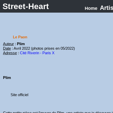
Street-Heart
Arti
Home
Le Paon
Auteur
:
Plim
Date
: Avril 2022 (photos prises en 05/2022)
Adresse
:
Cité Riverin - Paris X
Plim
Site officiel
Soyons Ensemble
Cette petite pièce est l’œuvre de Plim, une artiste que je découvre i