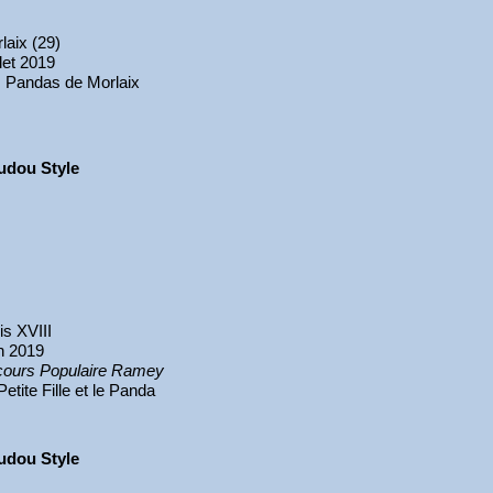
laix (29)
llet 2019
 Pandas de Morlaix
udou Style
is XVIII
n 2019
ours Populaire Ramey
Petite Fille et le Panda
udou Style