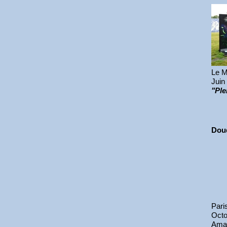
Le M
Juin
"Pl
Dou
Pari
Octo
Amaz