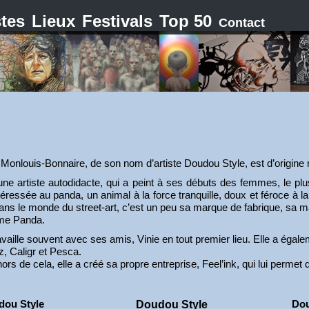
stes
Lieux
Festivals
Top 50
Contact
Monlouis-Bonnaire, de son nom d’artiste Doudou Style, est d’origine 
une artiste autodidacte, qui a peint à ses débuts des femmes, le plus
téressée au panda, un animal à la force tranquille, doux et féroce à la f
ns le monde du street-art, c’est un peu sa marque de fabrique, sa mas
e Panda.
ravaille souvent avec ses amis, Vinie en tout premier lieu. Elle a égale
z, Caligr et Pesca.
ors de cela, elle a créé sa propre entreprise, Feel’ink, qui lui permet d
dou Style
Dou
Doudou Style