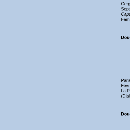
Cerg
Sep
Caps
Fem
Dou
Pari
Févr
La P
(Dja
Dou