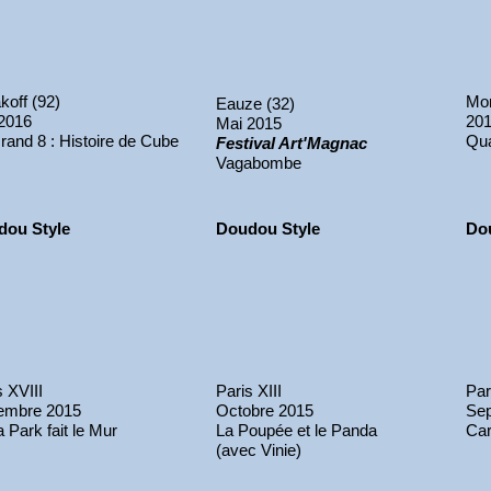
koff (92)
Mon
Eauze (32)
2016
20
Mai 2015
rand 8 : Histoire de Cube
Qua
Festival Art'Magnac
Vagabombe
dou Style
Doudou Style
Do
s XVIII
Paris XIII
Par
embre 2015
Octobre 2015
Se
 Park fait le Mur
La Poupée et le Panda
Car
(avec Vinie)