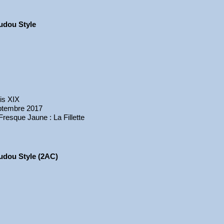
udou Style
is XIX
ptembre 2017
Fresque Jaune : La Fillette
udou Style (2AC)