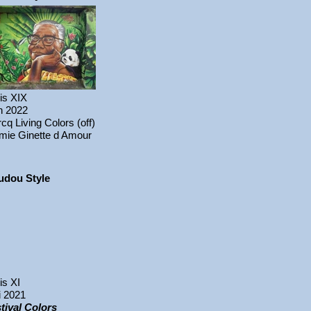
is XIX
n 2022
cq Living Colors (off)
ie Ginette d Amour
udou Style
is XI
 2021
tival Colors