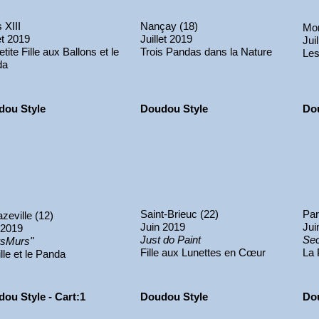
 XIII
Nançay (18)
Mor
et 2019
Juillet 2019
Jui
tite Fille aux Ballons et le
Trois Pandas dans la Nature
Les
da
dou Style
Doudou Style
Do
Saint-Brieuc (22)
Par
zeville (12)
Juin 2019
Jui
 2019
Just do Paint
Sec
rsMurs"
Fille aux Lunettes en Cœur
La 
lle et le Panda
ou Style - Cart:1
Doudou Style
Do