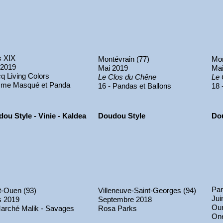
s XIX
Montévrain (77)
Mon
 2019
Mai 2019
Mai
q Living Colors
Le Clos du Chêne
Le 
me Masqué et Panda
16 - Pandas et Ballons
18 
ou Style - Vinie - Kaldea
Doudou Style
Do
Par
t-Ouen (93)
Villeneuve-Saint-Georges (94)
Jui
s 2019
Septembre 2018
Our
arché Malik - Savages
Rosa Parks
On