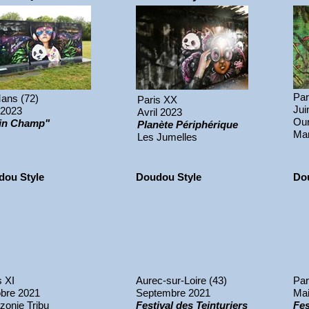
Par
ans (72)
Paris XX
Jui
 2023
Avril 2023
Our
ein Champ"
Planète Périphérique
Mam
Les Jumelles
dou Style
Doudou Style
Do
s XI
Aurec-sur-Loire (43)
Par
bre 2021
Septembre 2021
Mai
onie Tribu
Festival des Teinturiers
Fes