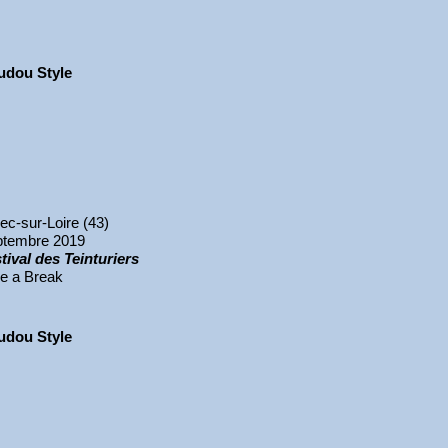
udou Style
ec-sur-Loire (43)
ptembre 2019
tival des Teinturiers
e a Break
udou Style