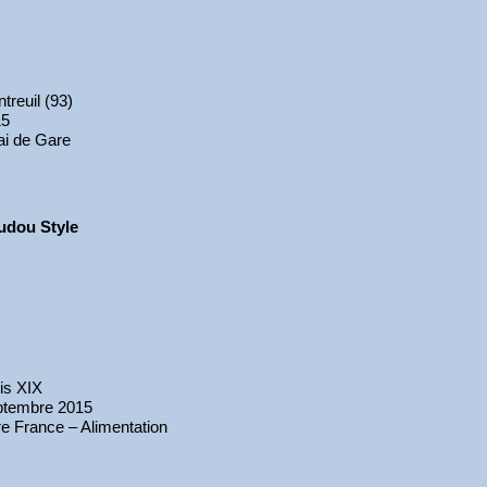
treuil (93)
15
i de Gare
udou Style
is XIX
ptembre 2015
e France – Alimentation