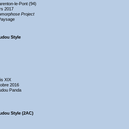
renton-le-Pont (94)
rs 2017
morphose Project
ysage
udou Style
is XIX
obre 2016
udou Panda
udou Style (2AC)