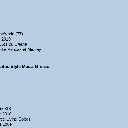
tévrain (77)
 2019
Clos du Chêne
- Le Pandas et Mickey
udou Style-Masai-Breeze
is XIX
n 2018
cq Living Colors
e Love