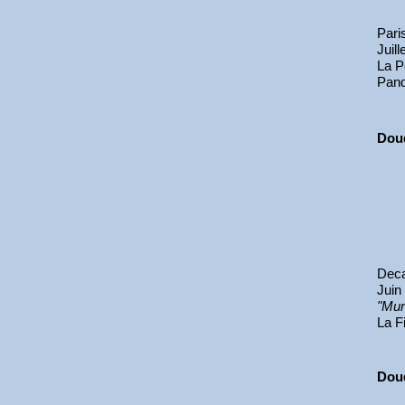
Paris
Juill
La Pe
Pan
Dou
Deca
Juin
"Mu
La Fi
Doud