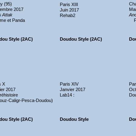
y (95)
Cha
Paris XIII
tembre 2017
Ma
Juin 2017
 Attak
Ano
Rehab2
me et Panda
Pa
dou Style (2AC)
Doudou Style (2AC)
Do
s X
Paris XIV
Par
ier 2017
Janvier 2017
Oct
réhistoire
Lab14 :
Do
louz-Caligr-Pesca-Doudou)
dou Style (2AC)
Doudou Style
Do