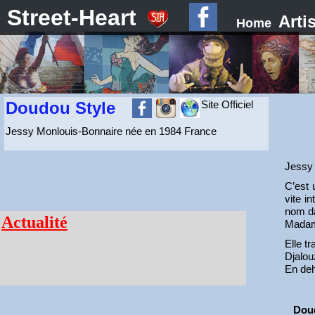
Street-Heart
Arti
Home
Doudou Style
Site Officiel
Jessy Monlouis-Bonnaire née en 1984 France
Jessy 
C’est 
vite in
nom da
Actualité
Madam
Elle t
Djalou
En deh
Dou