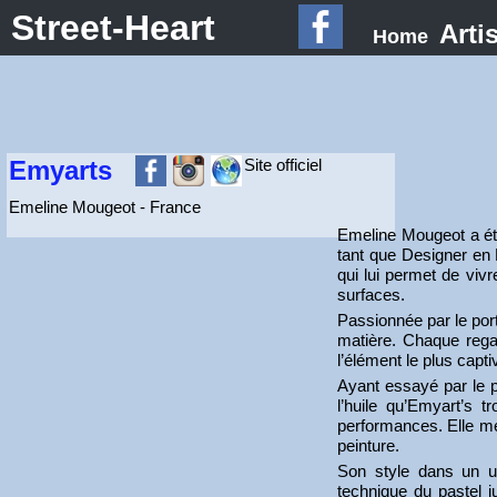
Street-Heart
Arti
Home
Emyarts
Site officiel
Emeline Mougeot - France
Emeline Mougeot a étu
tant que Designer en 
qui lui permet de viv
surfaces.
Passionnée par le port
matière. Chaque regar
l’élément le plus capt
Ayant essayé par le p
l’huile qu’Emyart’s 
performances. Elle mé
peinture.
Son style dans un u
technique du pastel j