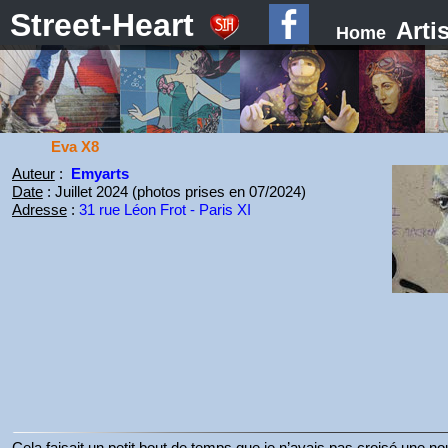
Street-Heart
Arti
Home
Eva X8
Auteur
:
Emyarts
Date
: Juillet 2024 (photos prises en 07/2024)
Adresse
:
31 rue Léon Frot - Paris XI
Cela faisait un petit bout de temps que je n’avais pas croisé une 