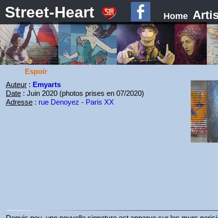
Street-Heart
Arti
Home
Espoir
Auteur
:
Emyarts
Date
: Juin 2020 (photos prises en 07/2020)
Adresse
:
rue Denoyez - Paris XX
Depuis peu, une nouvelle signature est apparue sur les murs paris