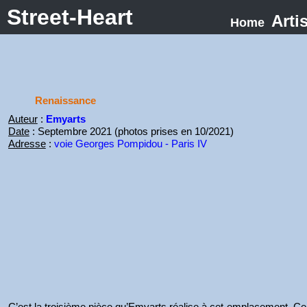
Street-Heart
Arti
Home
Renaissance
Auteur
:
Emyarts
Date
: Septembre 2021 (photos prises en 10/2021)
Adresse
:
voie Georges Pompidou - Paris IV
C’est la troisième pièce qu’Emyarts réalise à cet emplacement. Celle-