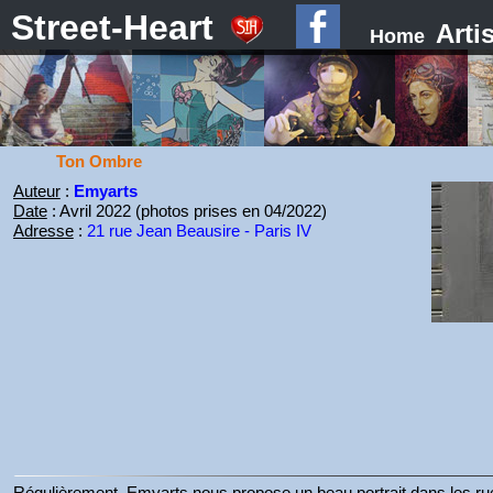
Street-Heart
Arti
Home
Ton Ombre
Auteur
:
Emyarts
Date
: Avril 2022 (photos prises en 04/2022)
Adresse
:
21 rue Jean Beausire - Paris IV
Régulièrement, Emyarts nous propose un beau portrait dans les ru