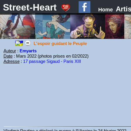
Street-Heart
Arti
Home
L'espoir guidant le Peuple
Auteur
:
Emyarts
Date
: Mars 2022 (photos prises en 02/2022)
Adresse
:
17 passage Sigaud - Paris XIII
Vladimir Poutine a déclaré la guerre à l’Ukraine le 24 février 2022.