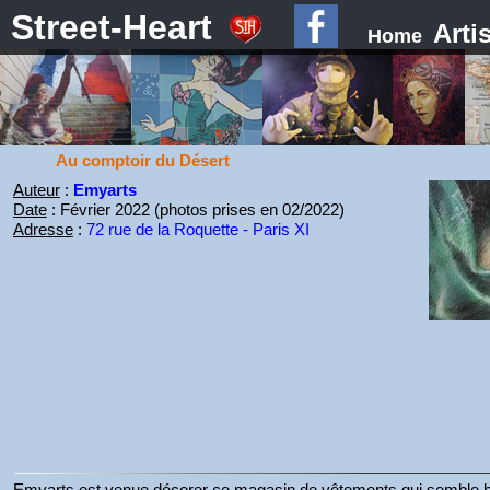
Street-Heart
Arti
Home
Au comptoir du Désert
Auteur
:
Emyarts
Date
: Février 2022 (photos prises en 02/2022)
Adresse
:
72 rue de la Roquette - Paris XI
Emyarts est venue décorer ce magasin de vêtements qui semble bi