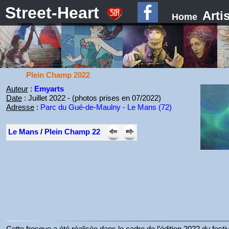
Street-Heart
Arti
Home
Plein Champ 2022
Auteur
:
Emyarts
Date
: Juillet 2022 - (photos prises en 07/2022)
Adresse
:
Parc du Gué-de-Maulny - Le Mans (72)
Le Mans
/
Plein Champ 22
Cette fresque a été réalisée dans le cadre de l’édition 2022 du fes