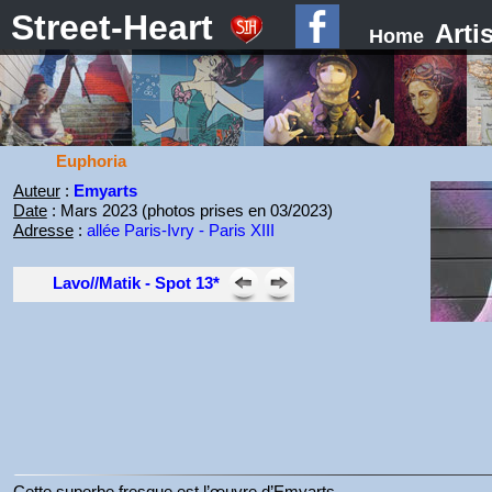
Street-Heart
Arti
Home
Euphoria
Auteur
:
Emyarts
Date
: Mars 2023 (photos prises en 03/2023)
Adresse
:
allée Paris-Ivry - Paris XIII
Lavo//Matik - Spot 13*
Cette superbe fresque est l’œuvre d’Emyarts.