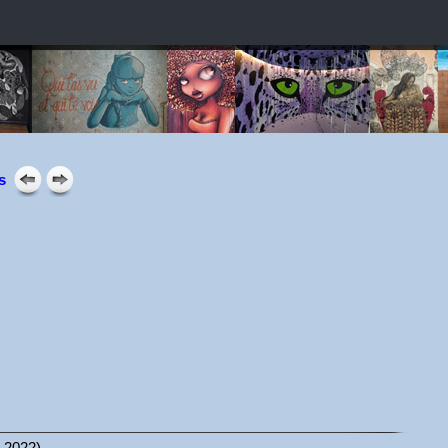
s
t 2022).