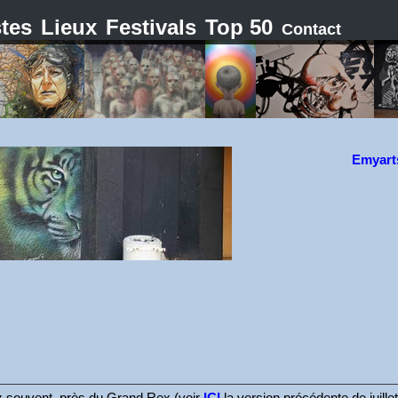
stes
Lieux
Festivals
Top 50
Contact
Emyart
 souvent, près du Grand Rex (voir
ICI
la version précédente de juille