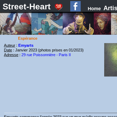
Street-Heart
Arti
Home
Espérance
Auteur
:
Emyarts
Date
: Janvier 2023 (photos prises en 01/2023)
Adresse
:
29 rue Poissonnière - Paris II
Emyarts commence l’année 2023 sur un mur qu’elle occupe assez