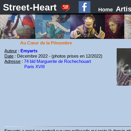
Street-Heart
Arti
Home
Au Cœur de la Pénombre
Auteur
:
Emyarts
Date
: Décembre 2022 - (photos prises en 12/2022)
Adresse
:
74 bld Marguerite de Rochechouart
Paris XVIII
Emyarts a posé ce portrait sur une palissade qui reste là depuis 