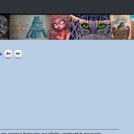
s
 et une agence bancaire qui gâche vraiment le paysage…