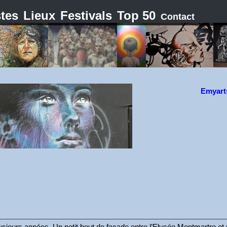
stes
Lieux
Festivals
Top 50
Contact
Emyart
plusieurs années. Un petit bout de façade entre l’Elysée Montmartre