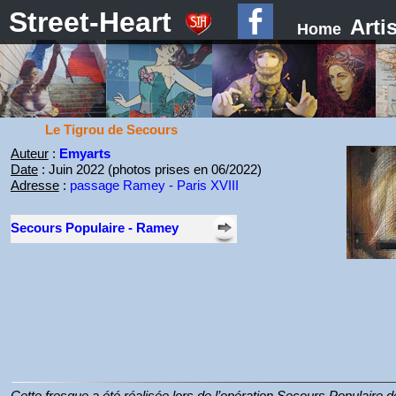
Street-Heart
Arti
Home
Le Tigrou de Secours
Auteur
:
Emyarts
Date
: Juin 2022 (photos prises en 06/2022)
Adresse
:
passage Ramey - Paris XVIII
Secours Populaire - Ramey
Cette fresque a été réalisée lors de l’opération Secours Populaire