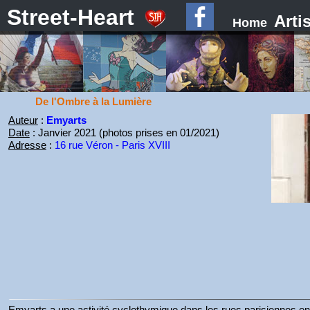
Street-Heart
Arti
Home
De l'Ombre à la Lumière
Auteur
:
Emyarts
Date
: Janvier 2021 (photos prises en 01/2021)
Adresse
:
16 rue Véron - Paris XVIII
Emyarts a une activité cyclothymique dans les rues parisiennes en