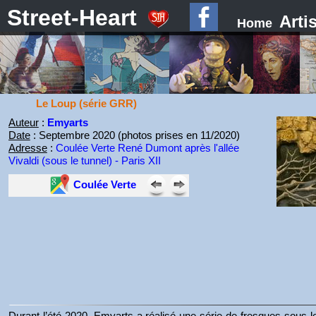
Street-Heart
Arti
Home
Le Loup (série GRR)
Auteur
:
Emyarts
Date
: Septembre 2020 (photos prises en 11/2020)
Adresse
:
Coulée Verte René Dumont après l'allée
Vivaldi (sous le tunnel) - Paris XII
Coulée Verte
Durant l’été 2020, Emyarts a réalisé une série de fresques sous le 