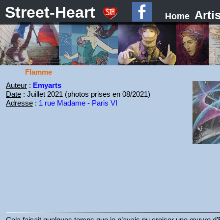
Street-Heart
Arti
Home
Flamme
Auteur
:
Emyarts
Date
: Juillet 2021 (photos prises en 08/2021)
Adresse
:
1 rue Madame - Paris VI
Cela faisait quelques temps que je n’avais pu croiser une œuvre d’E