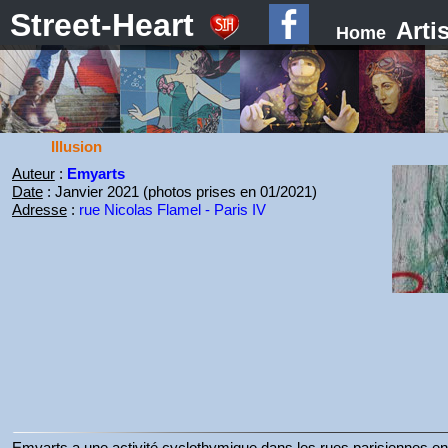
Street-Heart
Arti
Home
Illusion
Auteur
:
Emyarts
Date
: Janvier 2021 (photos prises en 01/2021)
Adresse
:
rue Nicolas Flamel - Paris IV
Emyarts a une activité cyclothymique dans les rues parisiennes en