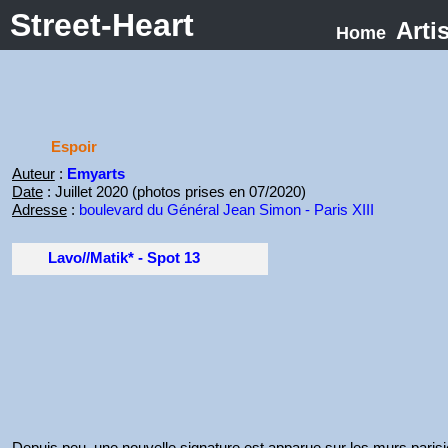
Street-Heart
Arti
Home
Espoir
Auteur
:
Emyarts
Date
: Juillet 2020 (photos prises en 07/2020)
Adresse
:
boulevard du Général Jean Simon - Paris XIII
Lavo//Matik* - Spot 13
Depuis peu, une nouvelle signature est apparue sur les murs paris