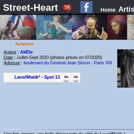
Street-Heart
Arti
Home
Aviatrice
Auteur
:
AkElo
Date
: Juillet-Sept 2020 (photos prises en 07/2020)
Adresse
:
boulevard du Général Jean Simon - Paris XIII
Lavo//Matik* - Spot 13
Une fois encore, une belle découverte du côté du Lavo//Matik !