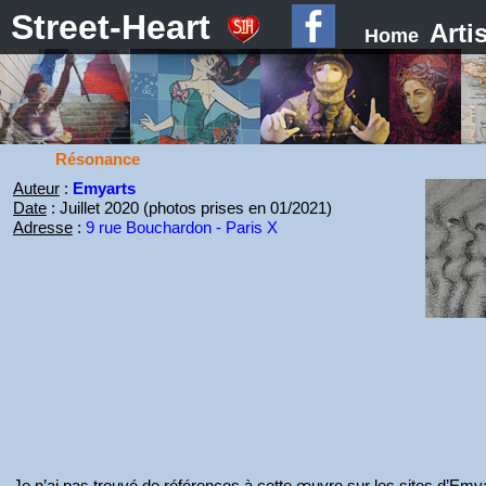
Street-Heart
Arti
Home
Résonance
Auteur
:
Emyarts
Date
: Juillet 2020 (photos prises en 01/2021)
Adresse
:
9 rue Bouchardon - Paris X
Je n’ai pas trouvé de références à cette œuvre sur les sites d’Emya