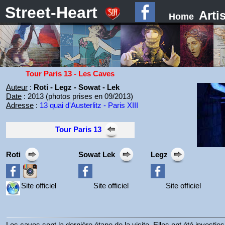
Street-Heart
Arti
Home
Tour Paris 13 - Les Caves
Auteur
:
Roti - Legz - Sowat - Lek
Date
: 2013 (photos prises en 09/2013)
Adresse
:
13 quai d'Austerlitz - Paris XIII
Tour Paris 13
Roti
Sowat
Lek
Legz
Site officiel
Site officiel
Site officiel
Les caves sont la dernière étape de la visite. Elles ont été investies