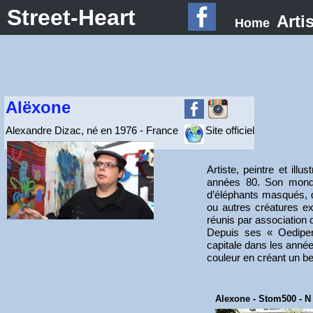
Street-Heart
Arti
Home
Alëxone
Alexandre Dizac, né en 1976 - France
Site officiel
Artiste, peintre et illu
années 80. Son monde
d’éléphants masqués, d
ou autres créatures e
réunis par association d
Depuis ses « Oediperi
capitale dans les année
couleur en créant un bes
Alexone - Stom500 - 