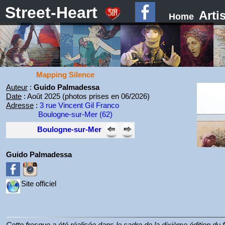
Street-Heart
Arti
Home
Mapping Silence
Auteur
:
Guido Palmadessa
Date
: Août 2025 (photos prises en 06/2026)
Adresse
:
3 rue Vincent Gil Franco
Boulogne-sur-Mer (62)
Boulogne-sur-Mer
Guido Palmadessa
Site officiel
Cette fresque a été réalisée dans le cadre de la dixième édition du 