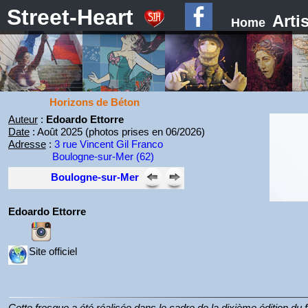
Street-Heart
Arti
Home
Horizons de Béton
Auteur
:
Edoardo Ettorre
Date
: Août 2025 (photos prises en 06/2026)
Adresse
:
3 rue Vincent Gil Franco
Boulogne-sur-Mer (62)
Boulogne-sur-Mer
Edoardo Ettorre
Site officiel
Cette fresque a été réalisée dans le cadre de la dixième édition du 