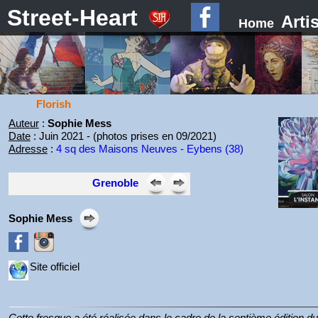
Street-Heart
Arti
Home
Florish
Auteur
:
Sophie Mess
Date
: Juin 2021 - (photos prises en 09/2021)
Adresse
:
4 sq des Maisons Neuves - Eybens (38)
Grenoble
Sophie Mess
Site officiel
Cette fresque a été réalisée dans le cadre de la septième édition du