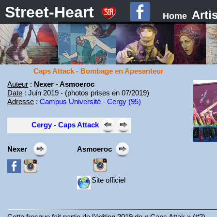
Street-Heart
Arti
Home
Caps Attack - Bombage en Apesanteur
Auteur
:
Nexer - Asmoeroc
Date
: Juin 2019 - (photos prises en 07/2019)
Adresse
:
Campus Université - Cergy (95)
Cergy - Caps Attack
Nexer
Asmoeroc
Site officiel
Cette fresque fait partie de l’édition 2019 de « Caps Attak » (#2).