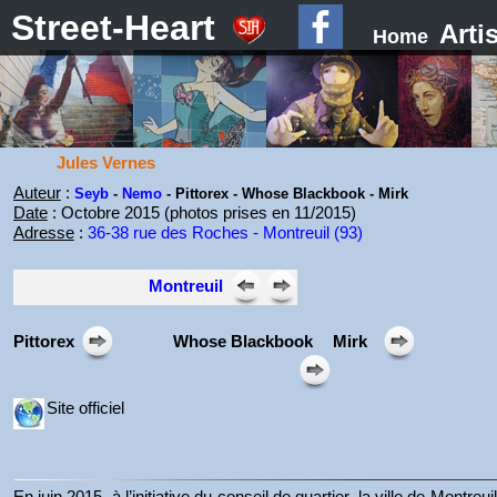
Street-Heart
Arti
Home
Jules Vernes
Auteur
:
Seyb
-
Nemo
- Pittorex - Whose Blackbook - Mirk
Date
: Octobre 2015 (photos prises en 11/2015)
Adresse
:
36-38 rue des Roches - Montreuil (93)
Montreuil
Pittorex
Whose Blackbook
Mirk
Site officiel
En juin 2015, à l’initiative du conseil de quartier, la ville de Montreui