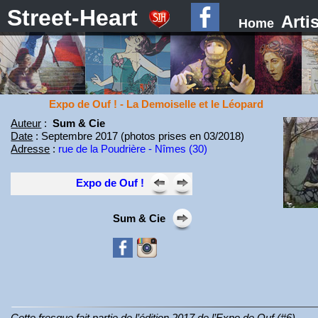
Street-Heart
Arti
Home
Expo de Ouf ! - La Demoiselle et le Léopard
Auteur
:
Sum & Cie
Date
: Septembre 2017 (photos prises en 03/2018)
Adresse
:
rue de la Poudrière - Nîmes (30)
Expo de Ouf !
Sum & Cie
Cette fresque fait partie de l’édition 2017 de l’Expo de Ouf (#6).